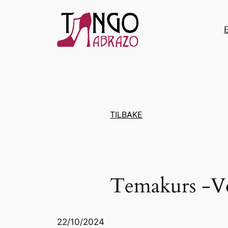
Hopp
til
innhold
TILBAKE
Temakurs -Vo
22/10/2024