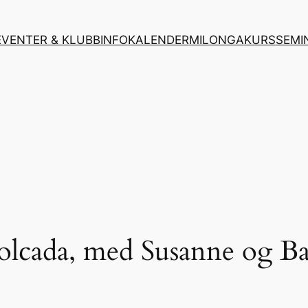
EVENTER & KLUBBINFO
KALENDER
MILONGA
KURS
SEMI
lcada, med Susanne og Bas