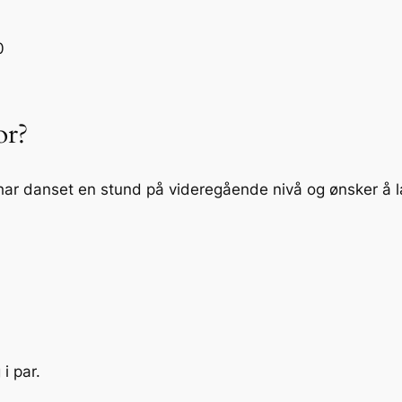
0
or?
har danset en stund på videregående nivå og ønsker å læ
i par.