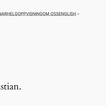
NARHELG
OPPVISNING
OM OSS
ENGLISH
tian.