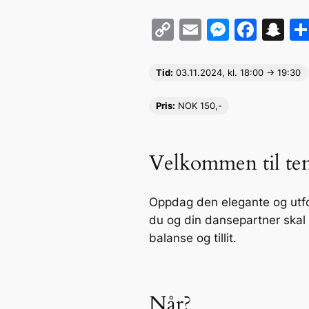
C
E
M
F
S
o
m
e
a
n
p
ai
s
c
a
Tid:
03.11
.2024, kl. 18:00 -> 19:30
y
l
s
e
p
Pris:
NOK 150,-
Li
e
b
c
n
n
o
h
k
g
o
at
Velkommen til tem
er
k
Oppdag den elegante og utfo
du og din dansepartner skal
balanse og tillit.
Når?