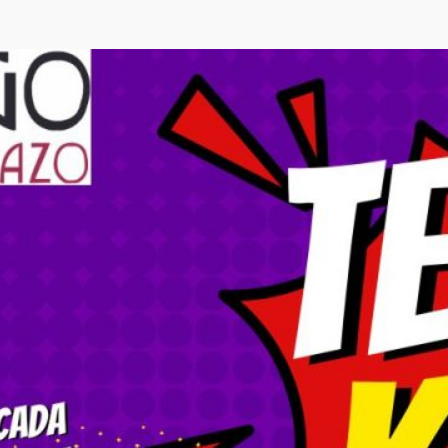
Ønsker du
Klikk på knappe
om pris, medlems
Du kan også følg
å holde deg opp
Link til påmeldi