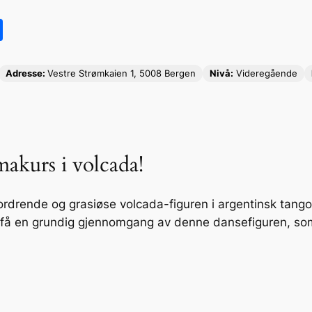
S
h
ar
Adresse:
Vestre Strømkaien 1, 5008 Bergen
Nivå:
Videregående
e
akurs i volcada!
rdrende og grasiøse volcada-figuren i argentinsk tango
 få en grundig gjennomgang av denne dansefiguren, som