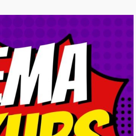
 å melde deg på?
n under for mer informasjon
kap og vilkår til betaling.
e oss på sosiale medier for
datert.
Instagram
Facebook
ng