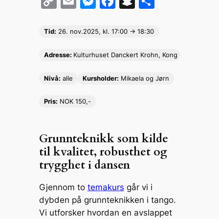
C
E
M
F
S
S
o
m
e
a
n
h
p
ai
s
c
a
ar
Tid:
26. nov.
2025, kl. 17:00 -> 18:30
y
l
s
e
p
e
Adresse:
Kulturhuset Danckert Krohn, Kong Oscars gate
Li
e
b
c
n
n
o
h
Nivå:
alle
Kursholder:
Mikaela og Jørn
k
g
o
at
Pris:
NOK 150,-
er
k
Grunnteknikk som kilde
til kvalitet, robusthet og
trygghet i dansen
Gjennom to
temakurs
går vi i
dybden på grunnteknikken i tango.
Vi utforsker hvordan en avslappet