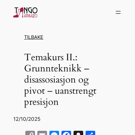
Hopp
til
innhold
TILBAKE
Temakurs II.:
Grunnteknikk –
disassosiasjon og
pivot – uanstrengt
presisjon
12/10/2025