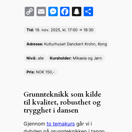
C
E
M
F
S
S
o
m
e
a
n
h
p
ai
s
c
a
ar
Tid:
19. nov.
2025, kl. 17:00 -> 18:30
y
l
s
e
p
e
Adresse:
Kulturhuset Danckert Krohn, Kong Oscars gate
Li
e
b
c
n
n
o
h
Nivå:
alle
Kursholder:
Mikaela og Jørn
k
g
o
at
Pris:
NOK 150,-
er
k
Grunnteknikk som kilde
til kvalitet, robusthet og
trygghet i dansen
Gjennom
to temakurs
går vi i
dybden på grunnteknikken i tango.