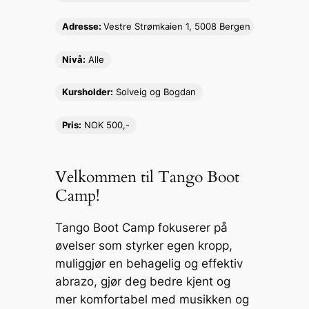
y
l
s
e
p
e
Adresse:
Vestre Strømkaien 1, 5008 Bergen
Li
e
b
c
n
n
o
h
Nivå:
Alle
k
g
o
at
Kursholder:
Solveig og Bogdan
er
k
Pris:
NOK 500,-
Velkommen til Tango Boot
Camp!
Tango Boot Camp fokuserer på
øvelser som styrker egen kropp,
muliggjør en behagelig og effektiv
abrazo, gjør deg bedre kjent og
mer komfortabel med musikken og