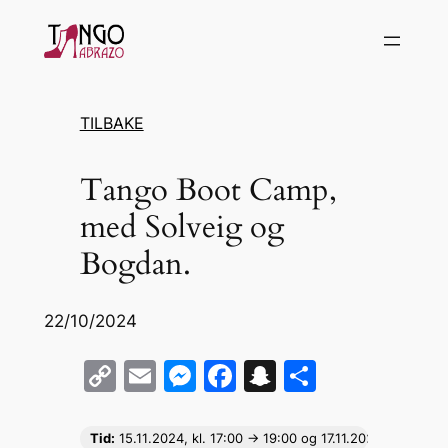
Hopp
til
innhold
TILBAKE
Tango Boot Camp,
med Solveig og
Bogdan.
22/10/2024
C
E
M
F
S
S
o
m
e
a
n
h
p
ai
s
c
a
ar
Tid:
15.11
.2024, kl. 17:00 -> 19:00 og 17.11.2024, kl. 14:30