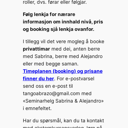
roller, dvs. førar eller følgjar.
Følg lenkja for nærare
informasjon om innhald nivå, pris
og booking sjå lenkja ovanfor.
I tillegg vil det vere mogleg å booke
privattimar
med dei, anten berre
med Sabrina, berre med Alejandro
eller med begge saman.
Timeplanen (booking) og prisane
finner du her
. For e-postvarsel
send oss en e-post til
tangoabrazo@gmail.com med
«Seminarhelg Sabrina & Alejandro»
i emnefeltet.
Har du spørsmål, kan du ta kontakt
med eksternkursansvarleg Jørn på