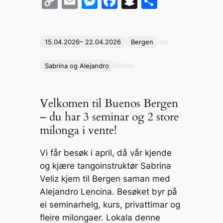
C
E
M
F
S
S
o
m
e
a
n
h
p
ai
s
c
a
ar
15.04.2026
– 22.04.2026
Bergen
y
l
s
e
p
e
Li
e
b
c
Sabrina og Alejandro
n
n
o
h
k
g
o
at
Velkomen til Buenos Bergen
er
k
– du har 3 seminar og 2 store
milonga i vente!
Vi får besøk i april, då vår kjende
og kjære tangoinstruktør Sabrina
Veliz kjem til Bergen saman med
Alejandro Lencina. Besøket byr på
ei seminarhelg, kurs, privattimar og
fleire milongaer. Lokala denne