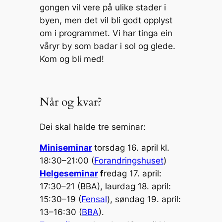
gongen vil vere på ulike stader i
byen, men det vil bli godt opplyst
om i programmet. Vi har tinga ein
våryr by som badar i sol og glede.
Kom og bli med!
Når og kvar?
Dei skal halde tre seminar:
Mini
seminar
torsdag 16. april kl.
18:30–21:00 (
Forandringshuset
)
Helgeseminar
f
redag 17. april:
17:30–21 (BBA), laurdag 18. april:
15:30–19 (
Fensal
), søndag 19. april:
13–16:30 (
BBA
).