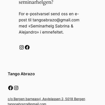
seminarhelgen?
For e-postvarsel send oss en e-
post til tangoabrazo@gmail.com
med «Seminarhelg Sabrina &
Alejandro» i emnefeltet.
Instagram
Facebook
Tango Abrazo
Facebook
Instagram
c/o Bergen barneasyl, Asylplassen 2, 5018 Bergen
tangoabrazo@gmail.com