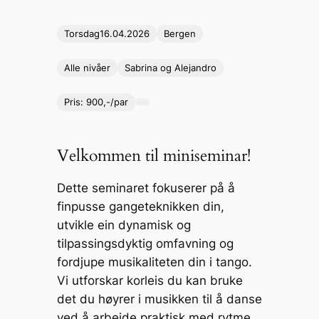
p
ai
s
c
a
ar
Torsdag
16.04.202
6
Bergen
y
l
s
e
p
e
Li
e
b
c
Alle nivåer
Sabrina og Alejandro
n
n
o
h
Pris: 900,-/par
k
g
o
at
er
k
Velkommen til miniseminar!
Dette seminaret fokuserer på å
finpusse gangeteknikken din,
utvikle ein dynamisk og
tilpassingsdyktig omfavning og
fordjupe musikaliteten din i tango.
Vi utforskar korleis du kan bruke
det du høyrer i musikken til å danse
ved å arbeide praktisk med rytme