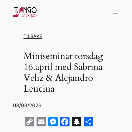
Hopp
til
innhold
TILBAKE
Miniseminar torsdag
16.april med Sabrina
Veliz & Alejandro
Lencina
08/03/2026
C
E
M
F
S
S
o
m
e
a
n
h