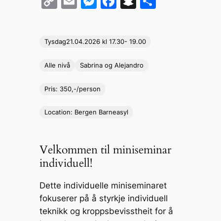
C
E
M
F
S
S
o
m
e
a
n
h
p
ai
s
c
a
ar
Tysdag
21.04.202
6 kl 17.30- 19.00
y
l
s
e
p
e
Li
e
b
c
Alle nivå
Sabrina og Alejandro
n
n
o
h
Pris: 350,-/person
k
g
o
at
er
k
Location: Bergen Barneasyl
Velkommen til miniseminar
individuell!
Dette individuelle miniseminaret
fokuserer på å styrkje individuell
teknikk og kroppsbevisstheit for å