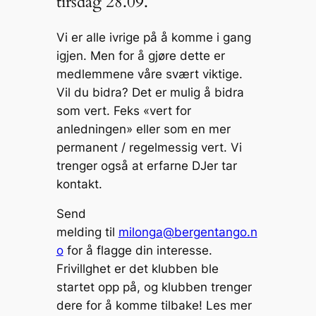
tirsdag 28.09.
Li
e
b
c
n
n
o
h
Vi er alle ivrige på å komme i gang
k
g
o
at
igjen. Men for å gjøre dette er
medlemmene våre svært viktige.
er
k
Vil du bidra? Det er mulig å bidra
som vert. Feks «vert for
anledningen» eller som en mer
permanent / regelmessig vert. Vi
trenger også at erfarne DJer tar
kontakt.
Send
melding til
milonga@bergentango.n
o
for å flagge din interesse.
Frivillghet er det klubben ble
startet opp på, og klubben trenger
dere for å komme tilbake! Les mer