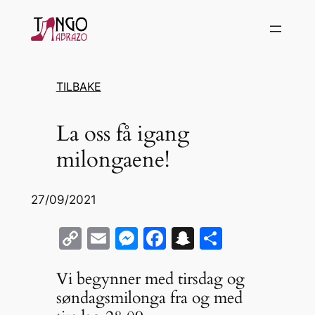
Hopp
til
innhold
TILBAKE
La oss få igang
milongaene!
27/09/2021
C
E
M
F
S
S
o
m
e
a
n
h
Vi begynner med tirsdag og
p
ai
s
c
a
ar
søndagsmilonga fra og med
y
l
s
e
p
e