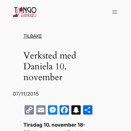
Hopp
til
innhold
TILBAKE
Verksted med
Daniela 10.
november
07/11/2015
C
E
M
F
S
S
o
m
e
a
n
h
Tirsdag 10. november 18-
p
ai
s
c
a
ar