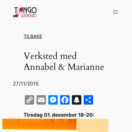
Hopp
til
innhold
TILBAKE
Verksted med
Annabel & Marianne
27/11/2015
C
E
M
F
S
S
o
m
e
a
n
h
Tirsdag 01. desember 18-20:
p
ai
s
c
a
ar
y
l
s
e
p
e