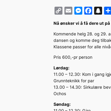
C
E
M
F
S
o
m
e
a
n
Nå ønsker vi å få dere ut p
p
ai
s
c
a
y
l
s
e
p
Kommende helg 28. og 29. au
Li
e
b
c
dansen og komme deg tilbake 
Klassene passer for alle niv
n
n
o
h
k
g
o
at
Pris 600,-pr person
er
k
Lørdag:
11.00 – 12.30: Kom i gang igj
Grunnteknikk for par
13.00 – 14.30: Sirkulære beve
Ochos
Søndag:
11.00 – 12.30: Giro