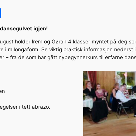
S
h
å dansegulvet igjen!
ar
e
gust holder Irem og Gøran 4 klasser myntet på deg som
i milongaform. Se viktig praktisk informasjon nederst 
åer – fra de som har gått nybegynnerkurs til erfarne dan
en
gelser i tett abrazo.