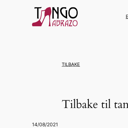
Hopp
til
innhold
TILBAKE
Tilbake til ta
14/08/2021