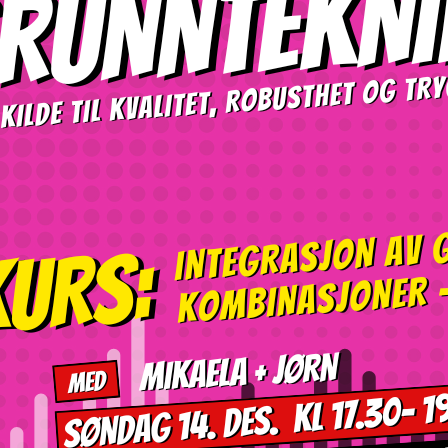
Klikk på knappe
om pris, medlems
Du kan også følg
å holde deg opp
Link til påmeldi