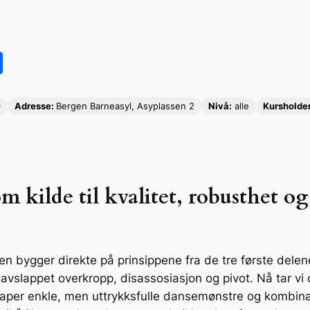
S
h
ar
0
Adresse:
Bergen Barneasyl, Asyplassen 2
Nivå:
alle
Kursholder
e
 kilde til kvalitet, robusthet og
n bygger direkte på prinsippene fra de tre første delene,
 avslappet overkropp, disassosiasjon og pivot. Nå tar vi
kaper enkle, men uttrykksfulle dansemønstre og kombina