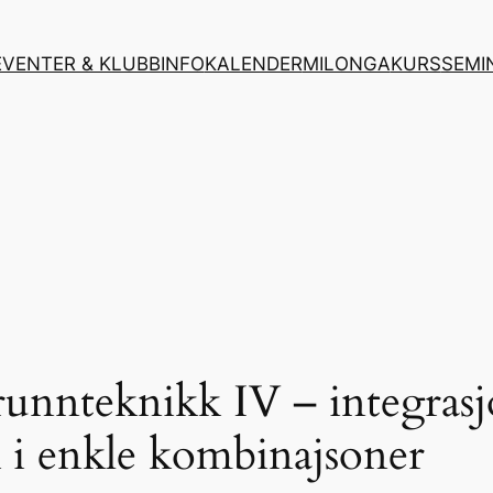
EVENTER & KLUBBINFO
KALENDER
MILONGA
KURS
SEMI
unnteknikk IV – integrasj
 i enkle kombinajsoner