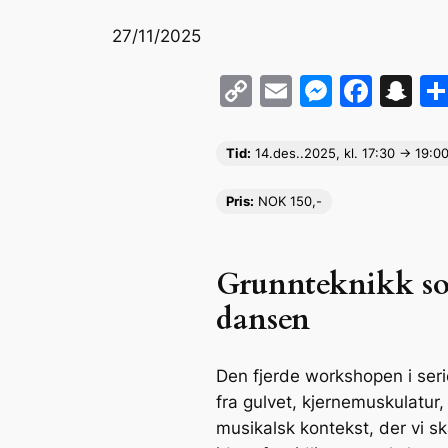
27/11/2025
C
E
M
F
S
o
m
e
a
n
p
ai
s
c
a
Tid:
14.des..
2025, kl. 17:30 -> 19:0
y
l
s
e
p
Pris:
NOK 150,-
Li
e
b
c
n
n
o
h
k
g
o
at
Grunnteknikk som
er
k
dansen
Den fjerde workshopen i serie
fra gulvet, kjernemuskulatur,
musikalsk kontekst, der vi s