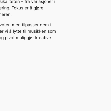
kaliteten – fra variasjoner i
ring. Fokus er å gjøre
neren.
oter, men tilpasser dem til
 vi å lytte til musikken som
og pivot muliggjør kreative