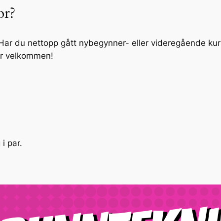
or?
 Har du nettopp gått nybegynner- eller videregående kurs 
er velkommen!
i par.
Ønsker du