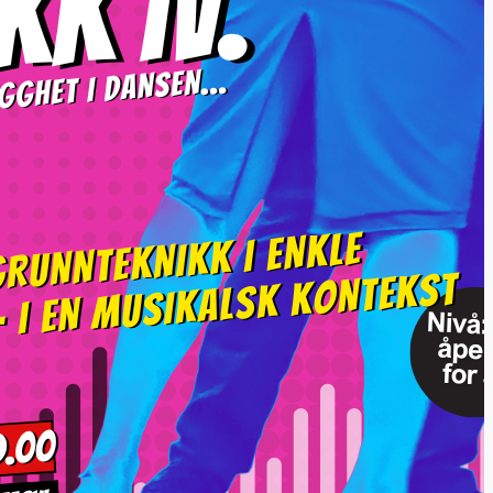
n under for mer informasjon
kap og vilkår til betaling.
e oss på sosiale medier for
datert.
Instagram
Facebook
ng