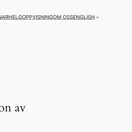
NARHELG
OPPVISNING
OM OSS
ENGLISH
on av