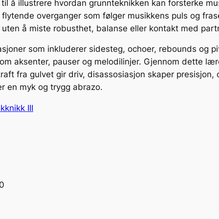
til å illustrere hvordan grunnteknikken kan forsterke musi
l flytende overganger som følger musikkens puls og frase
uten å miste robusthet, balanse eller kontakt med part
joner som inkluderer sidesteg, ochoer, rebounds og piv
om aksenter, pauser og melodilinjer. Gjennom dette lærer
aft fra gulvet gir driv, disassosiasjon skaper presisjon, 
er en myk og trygg abrazo.
knikk III
00