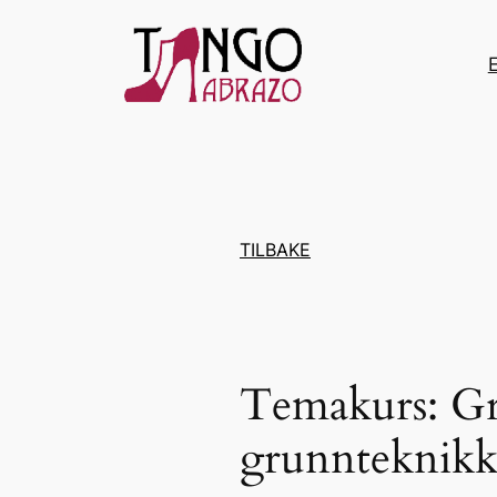
Hopp
til
innhold
TILBAKE
Temakurs: Gr
grunnteknikk