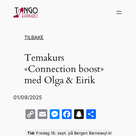
Hopp
til
innhold
TILBAKE
Temakurs
«Connection boost»
med Olga & Eirik
01/09/2025
C
E
M
F
S
S
o
m
e
a
n
h
p
ai
s
c
a
ar
Tid:
Fredag 16. sept. på Bergen Barneasyl kl 18-19 tirsda