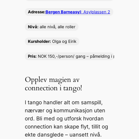
y
l
s
e
p
e
Adresse:
B
ergen Barneasyl
: Asylplassen 2
Li
e
b
c
n
n
o
h
Nivå:
alle nivå, alle roller
k
g
o
at
Kursholder:
Olga og Eirik
er
k
Pris:
NOK 150,-/person/ gang – påmelding i par
Opplev magien av
connection i tango!
I tango handler alt om samspill,
nærvær og kommunikasjon uten
ord. Bli med og utforsk hvordan
connection kan skape flyt, tillit og
ekte dansglede – uansett nivå.