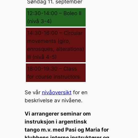
Søndag 11. september
12:30-14:00 – Boleo II
(nivå 3-4)
14:30-16:00 – Circular
movements (giro,
enrosques, alterations)
III (nivå 4-5)
18:00-19:30 – Class
for course instructors
Se vår
nivåoversikt
for en
beskrivelse av nivåene.
Vi arrangerer seminar om
instruksjon i argentinsk
tango m.v. med Pasi og Maria for
klubbens interne instruktører og