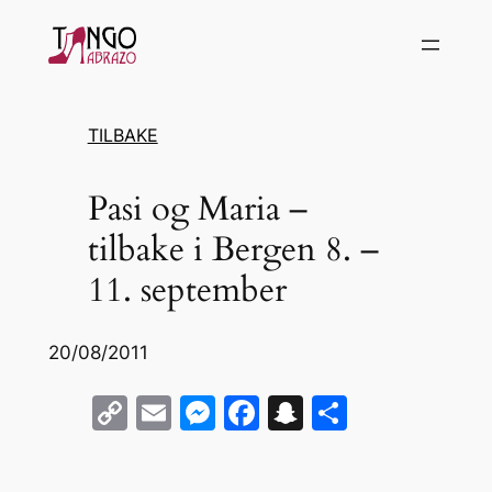
Hopp
til
innhold
TILBAKE
Pasi og Maria –
tilbake i Bergen 8. –
11. september
20/08/2011
C
E
M
F
S
S
o
m
e
a
n
h
p
ai
s
c
a
ar