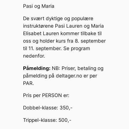
y
l
s
e
p
e
Pasi og Maria
Li
e
b
c
De svært dyktige og populære
n
n
o
h
instruktørene Pasi Lauren og Maria
k
g
o
at
Elisabet Lauren kommer tilbake til
oss og holder kurs fra 8. september
er
k
til 11. september. Se program
nedenfor.
Påmelding:
NB: Priser, betaling og
påmelding på deltager.no er per
PAR.
Pris per PERSON er:
Dobbel-klasse: 350,-
Trippel-klasse: 500,-