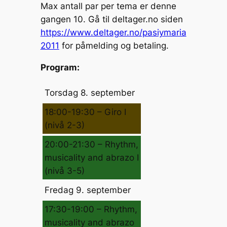
Max antall par per tema er denne
gangen 10. Gå til deltager.no siden
https://www.deltager.no/pasiymaria
2011
for påmelding og betaling.
Program:
Torsdag 8. september
18:00-19:30 – Giro I
(nivå 2-3)
20:00-21:30 – Rhythm,
musicality and abrazo I
(nivå 3-5)
Fredag 9. september
17:30-19:00 – Rhythm,
musicality and abrazo