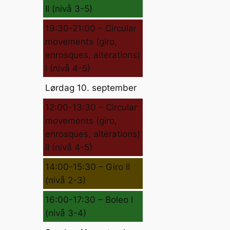
II (nivå 3-5)
19:30-21:00 – Circular
movements (giro,
enrosques, alterations)
I (nivå 4-5)
Lørdag 10. september
12:00-13:30 – Circular
movements (giro,
enrosques, alterations)
II (nivå 4-5)
14:00-15:30 – Giro II
(nivå 2-3)
16:00-17:30 – Boleo I
(nivå 3-4)