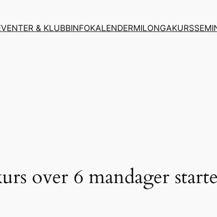
EVENTER & KLUBBINFO
KALENDER
MILONGA
KURS
SEMI
rs over 6 mandager starte