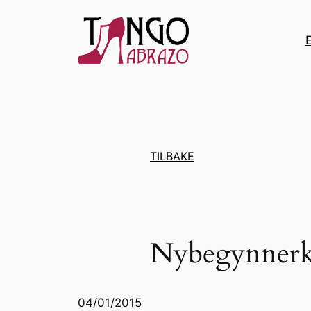
Hopp
til
innhold
TILBAKE
Nybegynnerku
04/01/2015