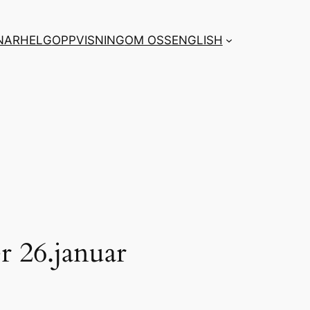
NARHELG
OPPVISNING
OM OSS
ENGLISH
r 26.januar