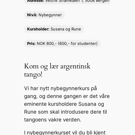
Adresse:
Vestre Strømkaien 1, 5008 Bergen
Li
e
b
c
n
n
o
h
Nivå:
Nybegynner
k
g
o
at
Kursholder:
Susana og Rune
er
k
Pris:
NOK 800,- (600,- for studenter)
Kom og lær argentinsk
tango!
Vi har nytt nybegynnerkurs på
gang, og denne gangen er det våre
eminente kursholdere Susana og
Rune som skal introdusere dere til
tangoens vakre verden.
I nybegynnerkurset vil du bli kjent