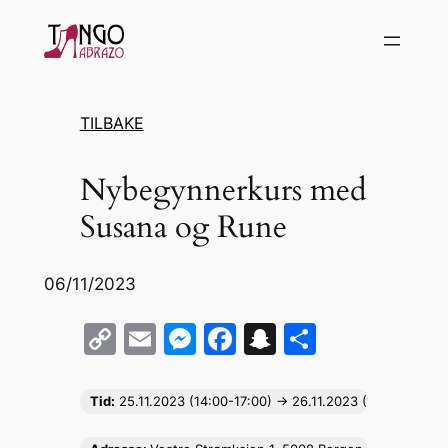
Hopp
til
innhold
TILBAKE
Nybegynnerkurs med
Susana og Rune
06/11/2023
C
E
M
F
S
S
o
m
e
a
n
h
p
ai
s
c
a
ar
Tid:
25.11.2023 (14:00-17:00) -> 26.11.2023 (14:00-17:00)
y
l
s
e
p
e