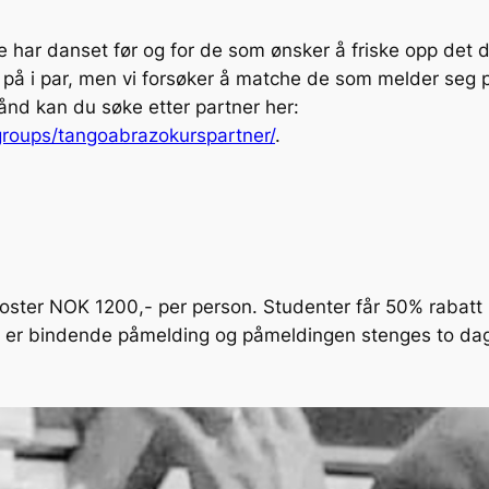
 har danset før og for de som ønsker å friske opp det de
 på i par, men vi forsøker å matche de som melder seg p
ånd kan du søke etter partner her:
roups/tangoabrazokurspartner/
.
koster NOK 1200,- per person. Studenter får 50% rabatt
t er bindende påmelding og påmeldingen stenges to dage
Ønsker du