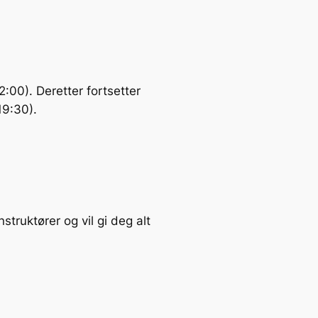
2:00). Deretter fortsetter
19:30).
truktører og vil gi deg alt
n.