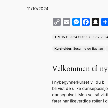
11/10/2024
C
E
M
F
S
o
m
e
a
n
p
ai
s
c
a
Tid:
15.11
.2024 (19:5) -> 03.12.2024
y
l
s
e
p
Kursholder:
Susanne og Bastian
Li
e
b
c
n
n
o
h
k
g
o
at
Velkommen til nyb
er
k
I nybegynnerkurset vil du bl
bli vist de ulike danseposisj
dansegulvet. Men vel så vikt
fører har likeverdige roller 