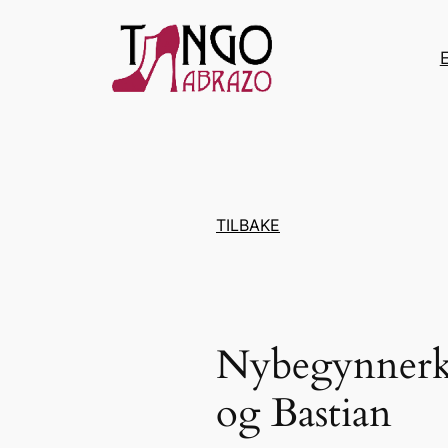
Hopp
til
innhold
TILBAKE
Nybegynnerku
og Bastian