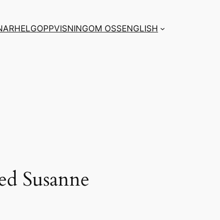
NARHELG
OPPVISNING
OM OSS
ENGLISH
ed Susanne