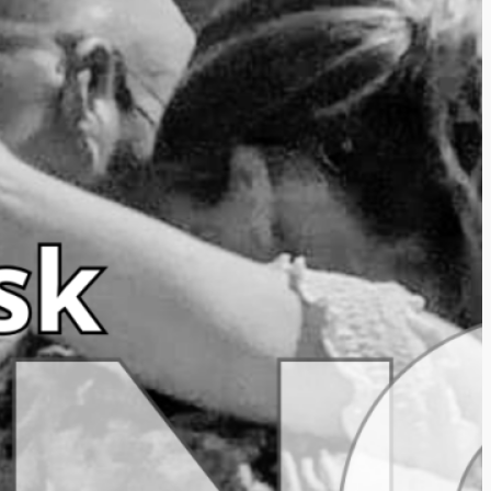
n under for mer informasjon
kap og vilkår til betaling.
e oss på sosiale medier for
datert.
Instagram
Facebook
ng