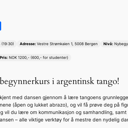
S
h
ar
 (19:30)
Adresse:
Vestre Strømkaien 1, 5008 Bergen
Nivå:
Nybegy
e
Pris:
NOK 1200,- (600,- for studenter)
egynnerkurs i argentinsk tango!
i kjent med dansen gjennom å lære tangoens grunnleggen
onene (åpen og lukket abrazo), og vil få prøve deg på fi
ig vil du lære om kommunikasjon og samhandling, samt f
i dansen – alle viktige verktøy for å mestre den nydelig 