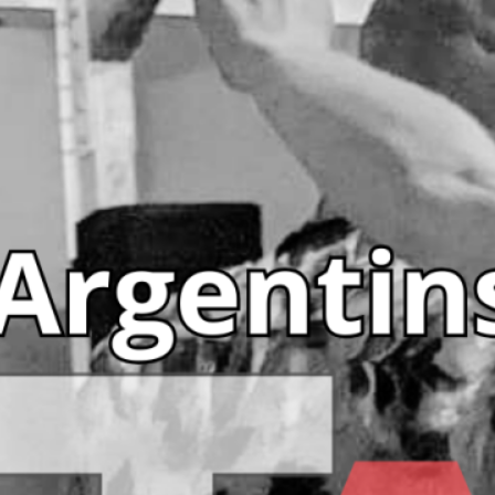
Klikk på knappe
om pris, medlems
Du kan også følg
å holde deg opp
Link til påmeldi