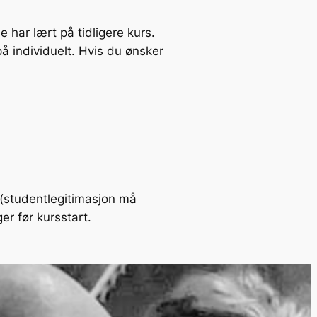
 har lært på tidligere kurs.
å individuelt. Hvis du ønsker
 (studentlegitimasjon må
r før kursstart.
 å melde deg på?