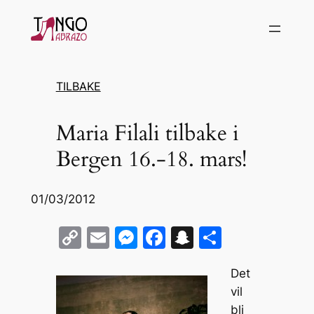
Hopp
til
innhold
TILBAKE
Maria Filali tilbake i
Bergen 16.-18. mars!
01/03/2012
C
E
M
F
S
S
o
m
e
a
n
h
Det
p
ai
s
c
a
ar
vil
y
l
s
e
p
e
bli