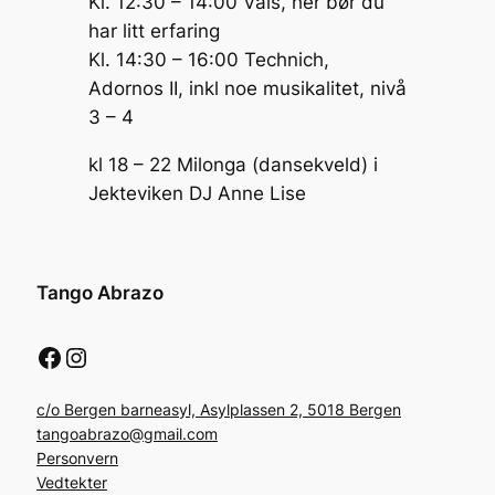
Kl. 12:30 – 14:00 Vals, her bør du
har litt erfaring
Kl. 14:30 – 16:00 Technich,
Adornos II, inkl noe musikalitet, nivå
3 – 4
kl 18 – 22 Milonga (dansekveld) i
Jekteviken DJ Anne Lise
Tango Abrazo
Facebook
Instagram
c/o Bergen barneasyl, Asylplassen 2, 5018 Bergen
tangoabrazo@gmail.com
Personvern
Vedtekter