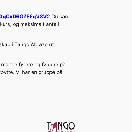
/Hx0gCxD6GZF6qV8V2
Du kan
 kurs, og maksimalt antall
skap i Tango Abrazo ut
ke mange førere og følgere på
tbytte.
Vi har en gruppe på