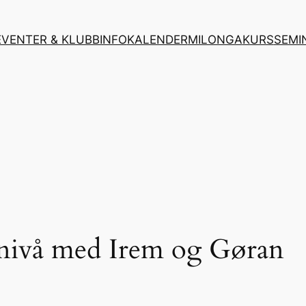
EVENTER & KLUBBINFO
KALENDER
MILONGA
KURS
SEMI
 nivå med Irem og Gøran