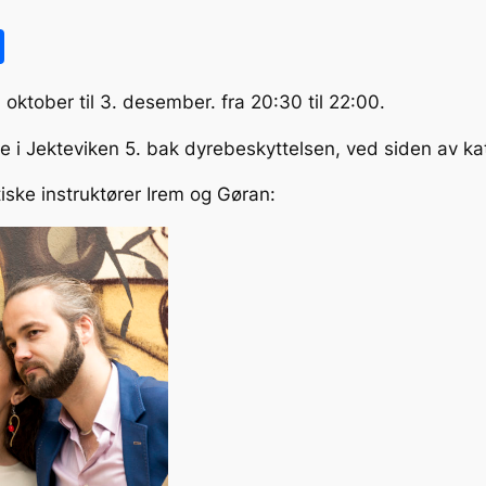
S
h
oktober til 3. desember. fra 20:30 til 22:00.
ar
e
le i Jekteviken 5. bak dyrebeskyttelsen, ved siden av kat
iske instruktører Irem og Gøran: