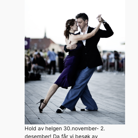
y
l
s
e
p
e
Li
e
b
c
n
n
o
h
k
g
o
at
er
k
Hold av helgen 30.november- 2.
desember! Da får vi besøk av