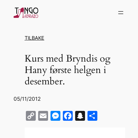
Hopp
til
innhold
TILBAKE
Kurs med Bryndis og
Hany første helgen i
desember.
05/11/2012
C
E
M
F
S
S
o
m
e
a
n
h
p
ai
s
c
a
ar