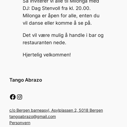
Så inviterer vi alle til Milonga med
DJ: Dag Stenvoll fra kl. 20.00.
Milonga er åpen for alle, enten du
vil danse eller komme å se på.
Det vil være mulig å handle i bar og
restauranten nede.
Hjertelig velkommen!
Tango Abrazo
Facebook
Instagram
c/o Bergen barneasyl, Asylplassen 2, 5018 Bergen
tangoabrazo@gmail.com
Personvern