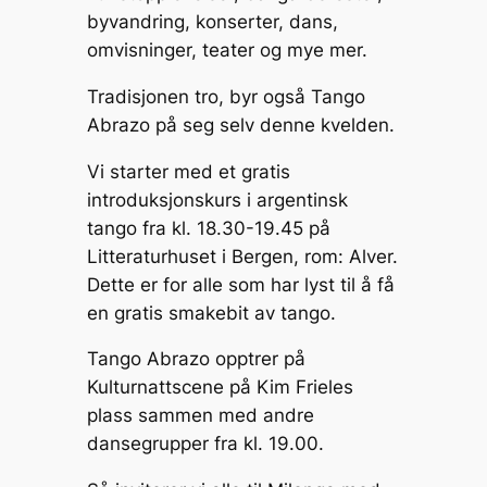
Li
e
b
c
byvandring, konserter, dans,
n
n
o
h
omvisninger, teater og mye mer.
k
g
o
at
Tradisjonen tro, byr også Tango
er
k
Abrazo på seg selv denne kvelden.
Vi starter med et gratis
introduksjonskurs i argentinsk
tango fra kl. 18.30-19.45 på
Litteraturhuset i Bergen, rom: Alver.
Dette er for alle som har lyst til å få
en gratis smakebit av tango.
Tango Abrazo opptrer på
Kulturnattscene på Kim Frieles
plass sammen med andre
dansegrupper fra kl. 19.00.