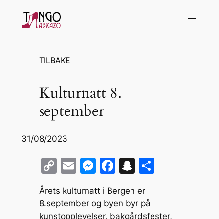
Hopp
til
innhold
TILBAKE
Kulturnatt 8.
september
31/08/2023
C
E
M
F
S
S
o
m
e
a
n
h
Årets kulturnatt i Bergen er
p
ai
s
c
a
ar
8.september og byen byr på
y
l
s
e
p
e
kunstopplevelser, bakgårdsfester,