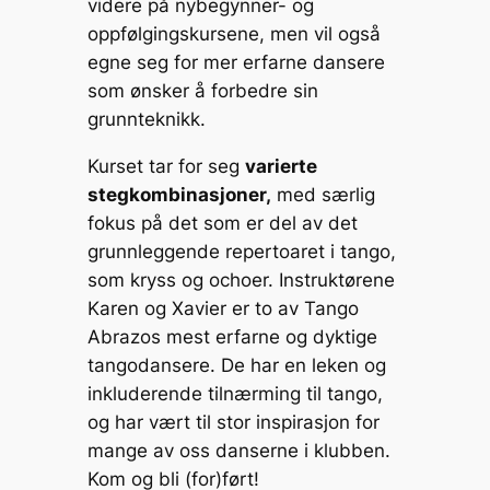
videre på nybegynner- og
y
l
s
e
p
e
oppfølgingskursene, men vil også
Li
e
b
c
egne seg for mer erfarne dansere
n
n
o
h
som ønsker å forbedre sin
grunnteknikk.
k
g
o
at
er
k
Kurset tar for seg
varierte
stegkombinasjoner,
med særlig
fokus på det som er del av det
grunnleggende repertoaret i tango,
som kryss og ochoer. Instruktørene
Karen og Xavier er to av Tango
Abrazos mest erfarne og dyktige
tangodansere. De har en leken og
inkluderende tilnærming til tango,
og har vært til stor inspirasjon for
mange av oss danserne i klubben.
Kom og bli (for)ført!