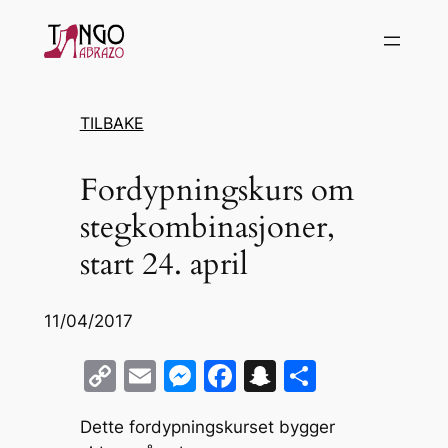
Hopp
til
innhold
TILBAKE
Fordypningskurs om
stegkombinasjoner,
start 24. april
11/04/2017
C
E
M
F
S
S
o
m
e
a
n
h
Dette fordypningskurset bygger
p
ai
s
c
a
ar