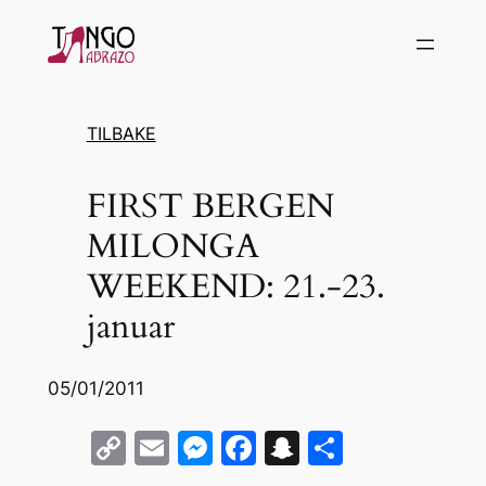
Hopp
til
innhold
TILBAKE
FIRST BERGEN
MILONGA
WEEKEND: 21.-23.
januar
05/01/2011
C
E
M
F
S
S
o
m
e
a
n
h