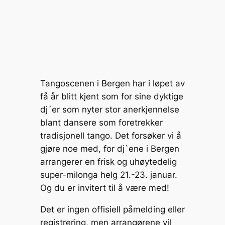
p
ai
s
c
a
ar
y
l
s
e
p
e
Li
e
b
c
n
n
o
h
k
g
o
at
Tangoscenen i Bergen har i løpet av
er
k
få år blitt kjent som for sine dyktige
dj´er som nyter stor anerkjennelse
blant dansere som foretrekker
tradisjonell tango. Det forsøker vi å
gjøre noe med, for dj`ene i Bergen
arrangerer en frisk og uhøytedelig
super-milonga helg 21.-23. januar.
Og du er invitert til å være med!
Det er ingen offisiell påmelding eller
registrering, men arrangørene vil