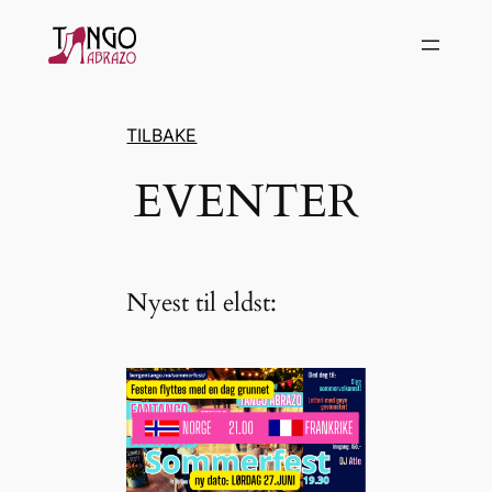
Hopp
til
innhold
TILBAKE
EVENTER
Nyest til eldst: